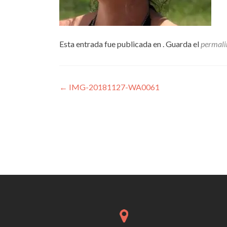
Esta entrada fue publicada en . Guarda el
permali
Navegación
←
IMG-20181127-WA0061
de
entradas