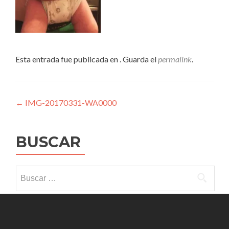
Esta entrada fue publicada en . Guarda el
permalink
.
Navegación
←
IMG-20170331-WA0000
de
entradas
BUSCAR
Buscar: