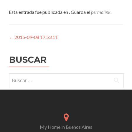
Esta entrada fue publicada en . Guarda el
permalink
.
Navegación
←
2015-09-08 17.53.11
de
entradas
BUSCAR
Buscar:
My Home in Buenos Aires