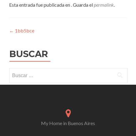
Esta entrada fue publicada en . Guarda el
permalink
.
Navegación
←
1bb5bce
de
entradas
BUSCAR
Buscar:
My Home in Buenos Aires