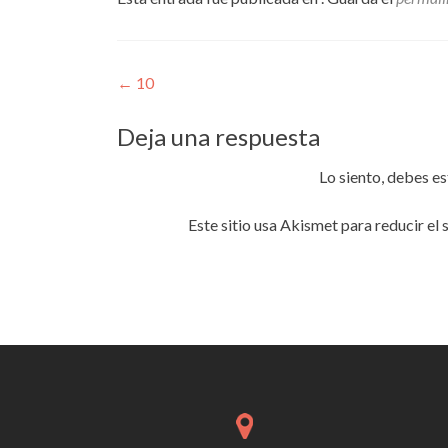
Navegación
←
10
de
Deja una respuesta
entradas
Lo siento, debes e
Este sitio usa Akismet para reducir el